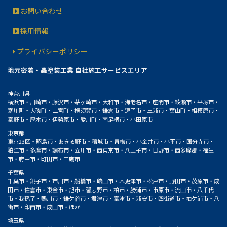
お問い合わせ
採用情報
プライバシーポリシー
地元密着・轟塗装工業 自社施工サービスエリア
神奈川県
横浜市・川崎市・藤沢市・茅ヶ崎市・大和市・海老名市・座間市・綾瀬市・平塚市・
寒川町・大磯町・二宮町・横須賀市・鎌倉市・逗子市・三浦市・葉山町・相模原市・
秦野市・厚木市・伊勢原市・愛川町・南足柄市・小田原市
東京都
東京23区・昭島市・あきる野市・稲城市・青梅市・小金井市・小平市・国分寺市・
狛江市・多摩市・調布市・立川市・西東京市・八王子市・日野市・西多摩郡・福生
市・府中市・町田市・三鷹市
千葉県
千葉市・銚子市・市川市・船橋市・館山市・木更津市・松戸市・野田市・茂原市・成
田市・佐倉市・東金市・旭市・習志野市・柏市・勝浦市・市原市・流山市・八千代
市・我孫子・鴨川市・鎌ケ谷市・君津市・富津市・浦安市・四街道市・袖ケ浦市・八
街市・印西市・成田市・ほか
埼玉県